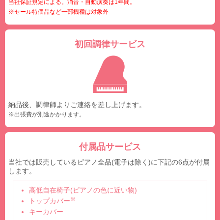
当社保証規定による。消音・自動演奏は1年間。
※セール特価品など一部機種は対象外
初回調律サービス
納品後、調律師よりご連絡を差し上げます。
※出張費が別途かかります。
付属品サービス
当社では販売しているピアノ全品(電子は除く)に下記の6点が付属
します。
高低自在椅子(ピアノの色に近い物)
※
トップカバー
キーカバー