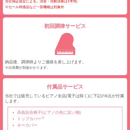
当社保証規定による。消音・自動演奏は1年間。
※セール特価品など一部機種は対象外
初回調律サービス
納品後、調律師よりご連絡を差し上げます。
※出張費が別途かかります。
付属品サービス
当社では販売しているピアノ全品(電子は除く)に下記の6点が付属
します。
高低自在椅子(ピアノの色に近い物)
※
トップカバー
キーカバー