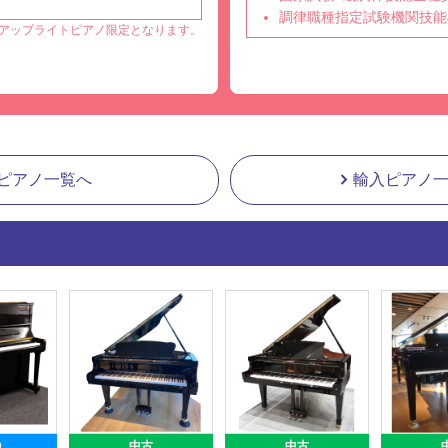
調律職種指定試験機関技能
アップライトピアノ限定となります。
ピアノ一覧へ
輸入ピアノ
D
中古
中古