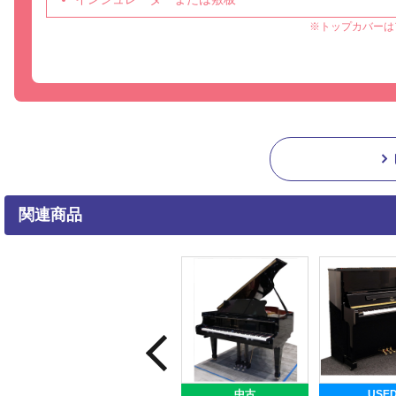
※トップカバーは
関連商品
中古
USE