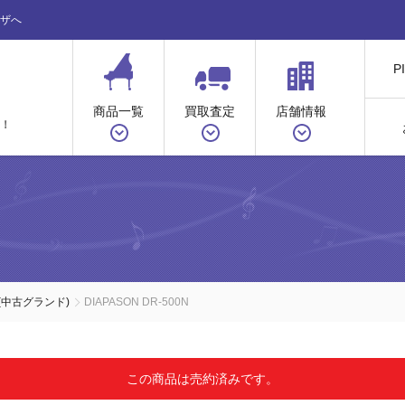
ザへ
P
商品一覧
買取査定
店舗情報
！
(中古グランド)
DIAPASON DR-500N
この商品は売約済みです。