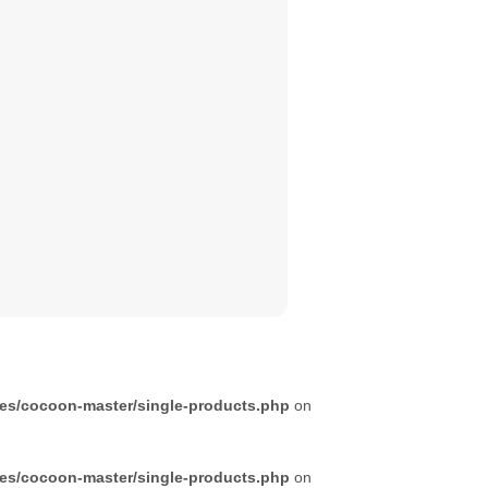
mes/cocoon-master/single-products.php
on
mes/cocoon-master/single-products.php
on