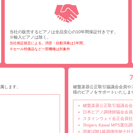
当社の販売するピアノは全品安心の10年間保証付きです。
※輸入ピアノは除く。
当社保証規定による。消音・自動演奏は1年間。
※セール特価品など一部機種は対象外
付属します。
鍵盤楽器公正取引協議会会員や
様のピアノをサポートいたしま
鍵盤楽器公正取引協議会会
日本ピアノ調律師協会会員
スタインウェイ会正会員社
Shigeru Kawai MPS
国家試験1級調律技能士社