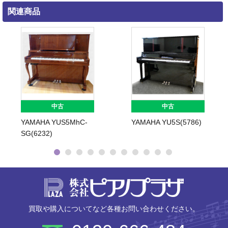
関連商品
中古
中古
YAMAHA YUS5MhC-
YAMAHA YU5S(5786)
SG(6232)
株式会社ピ
買取や購入についてなど各種お問い合わせください。