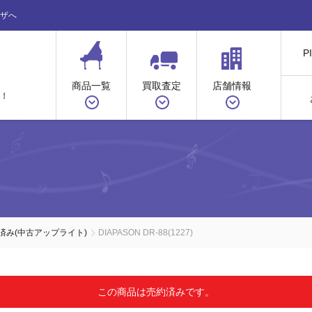
ザへ
P
商品一覧
買取査定
店舗情報
！
ノ
済み(中古アップライト)
DIAPASON DR-88(1227)
この商品は売約済みです。