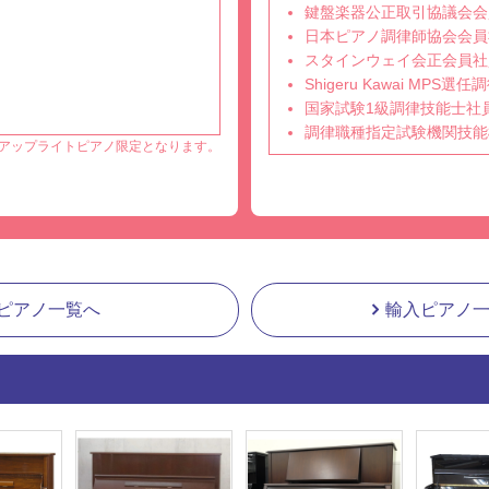
鍵盤楽器公正取引協議会会
日本ピアノ調律師協会会員
スタインウェイ会正会員社
Shigeru Kawai MPS
国家試験1級調律技能士社
調律職種指定試験機関技能
アップライトピアノ限定となります。
ピアノ一覧へ
輸入ピアノ