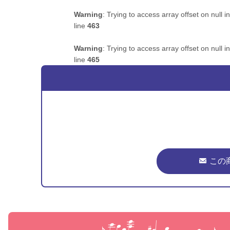
Warning
: Trying to access array offset on null i
line
463
Warning
: Trying to access array offset on null i
line
465
この