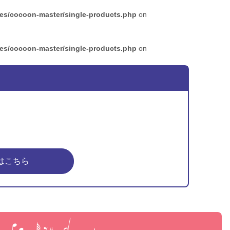
mes/cocoon-master/single-products.php
on
mes/cocoon-master/single-products.php
on
はこちら
ピア