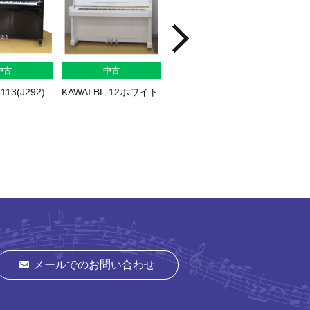
中古
中古
中古
113(J292)
KAWAI BL-12ホワイト
PRUTHNER
KAISER
MPY500S(650)
メールでのお問い合わせ