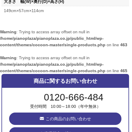
大きさ 幅(W)×奥行(D)×高さ(H)
149cm×57cm×114cm
Warning
: Trying to access array offset on null in
/home/pianoplaza/pianoplaza.co.jp/public_html/wp-
content/themes/cocoon-master/single-products.php
on line
463
Warning
: Trying to access array offset on null in
/home/pianoplaza/pianoplaza.co.jp/public_html/wp-
content/themes/cocoon-master/single-products.php
on line
465
商品に関するお問い合わせ
0120-666-484
受付時間 10:00～18:00（年中無休）
この商品のお問い合わせ