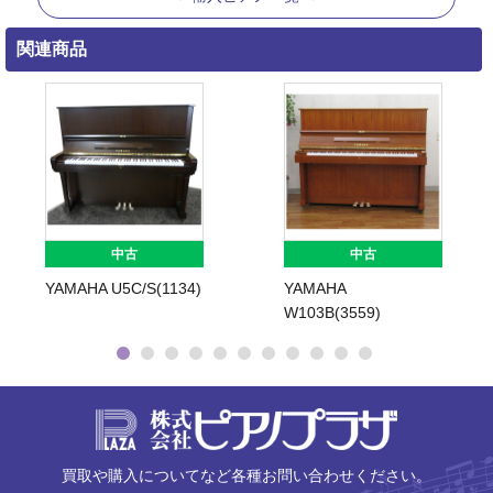
関連商品
中古
中古
YAMAHA U5C/S(1134)
YAMAHA
W103B(3559)
株式会社ピ
買取や購入についてなど各種お問い合わせください。