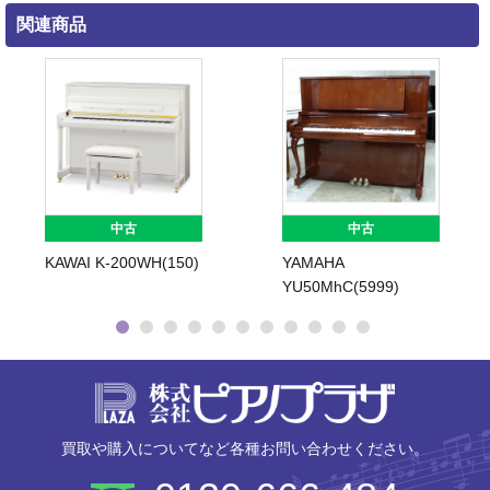
関連商品
中古
中古
KAWAI K-200WH(150)
YAMAHA
YU50MhC(5999)
株式会社ピ
買取や購入についてなど各種お問い合わせください。