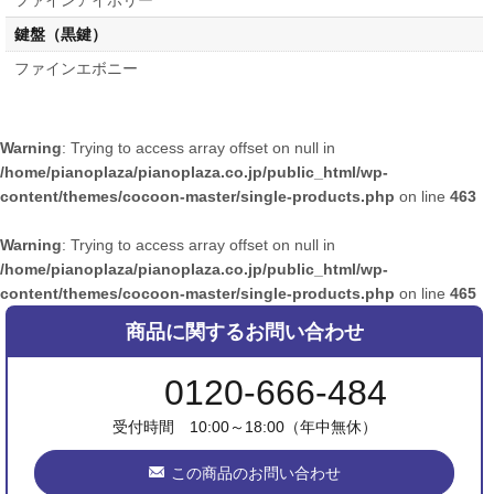
ファインアイボリー
鍵盤（黒鍵）
ファインエボニー
Warning
: Trying to access array offset on null in
/home/pianoplaza/pianoplaza.co.jp/public_html/wp-
content/themes/cocoon-master/single-products.php
on line
463
Warning
: Trying to access array offset on null in
/home/pianoplaza/pianoplaza.co.jp/public_html/wp-
content/themes/cocoon-master/single-products.php
on line
465
商品に関するお問い合わせ
0120-666-484
受付時間 10:00～18:00（年中無休）
この商品のお問い合わせ