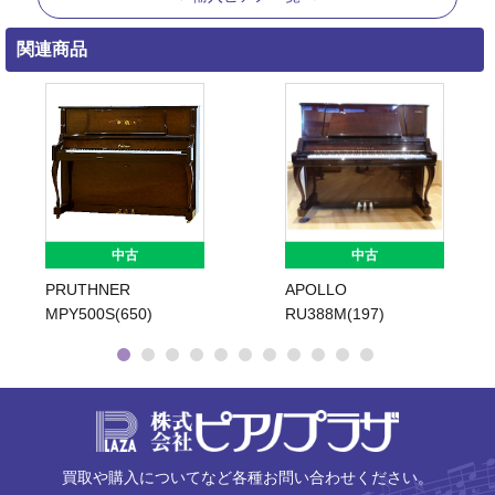
関連商品
中古
中古
PRUTHNER
APOLLO
MPY500S(650)
RU388M(197)
株式会社ピ
買取や購入についてなど各種お問い合わせください。