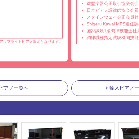
鍵盤楽器公正取引協議会会
日本ピアノ調律師協会会員
スタインウェイ会正会員社
Shigeru Kawai MPS
国家試験1級調律技能士社
調律職種指定試験機関技能
アップライトピアノ限定となります。
ピアノ一覧へ
輸入ピアノ