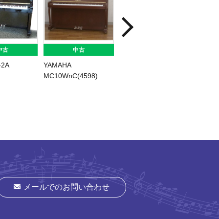
中古
中古
中古
-2A
YAMAHA
YAMAHA
YAMAH
MC10WnC(4598)
W116BT(4411)
YUS3T
メールでのお問い合わせ