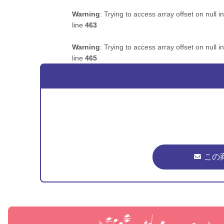
Warning
: Trying to access array offset on null i
line
463
Warning
: Trying to access array offset on null i
line
465
この