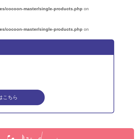
mes/cocoon-master/single-products.php
on
mes/cocoon-master/single-products.php
on
はこちら
ピア