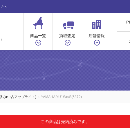
ザへ
P
商品一覧
買取査定
店舗情報
！
ノ
済み(中古アップライト)
YAMAHA YU1Wn/S(5872)
この商品は売約済みです。