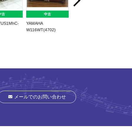
中古
中古
中古
YUS1MhC-
YAMAHA
KAWAI CL-5N(2050)
KAWAI 
)
W116WT(4702)
300ATX
メールでのお問い合わせ