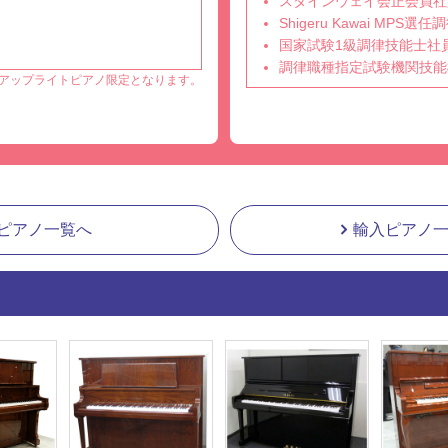
スタインウェイ会正会員社
Shigeru Kawai MPS
国家試験1級調律技能士社
調律職種指定試験機関技能
アップライトピアノ限定となります。
ピアノ一覧へ
輸入ピアノ