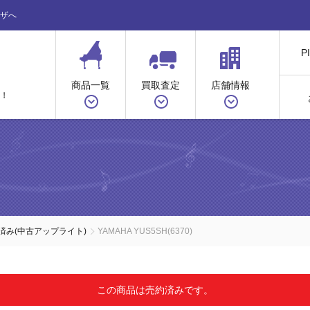
ザへ
P
商品一覧
買取査定
店舗情報
！
ノ
済み(中古アップライト)
YAMAHA YUS5SH(6370)
この商品は売約済みです。