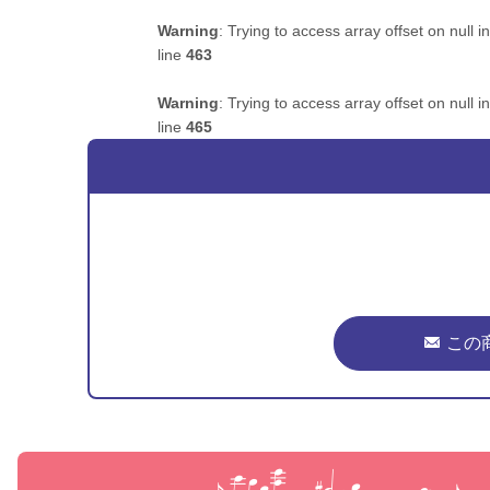
Warning
: Trying to access array offset on null i
line
463
Warning
: Trying to access array offset on null i
line
465
この