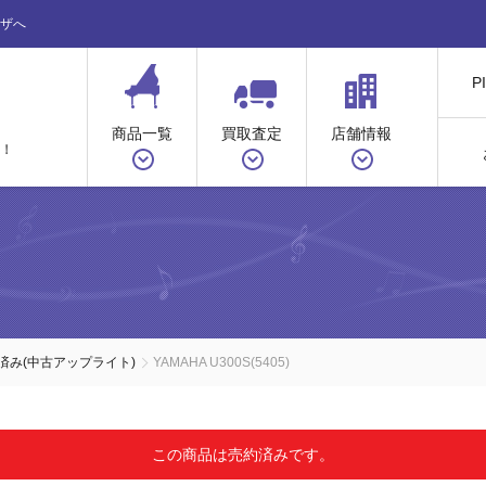
ザへ
P
商品一覧
買取査定
店舗情報
！
ノ
済み(中古アップライト)
YAMAHA U300S(5405)
この商品は売約済みです。