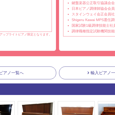
鍵盤楽器公正取引協議会会
日本ピアノ調律師協会会員
スタインウェイ会正会員社
Shigeru Kawai MPS
国家試験1級調律技能士社
調律職種指定試験機関技能
アップライトピアノ限定となります。
ピアノ一覧へ
輸入ピアノ