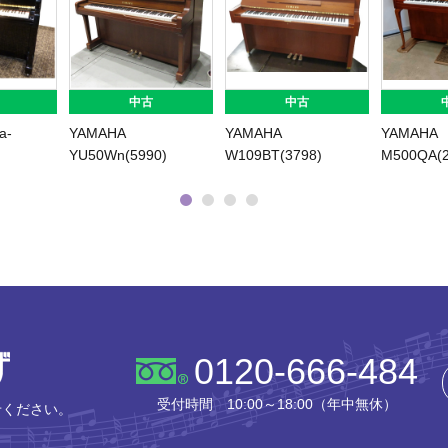
中古
中古
S(1134)
YAMAHA
YAMAHA YUS1MhC-
YAMAHA
YU11W(6177)
SG(USED)
MI301/S(6
株式会社ピアノプラザ
0120-666-484
受付時間 10:00～18:00（年中無休）
せください。