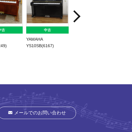
中古
中古
中古
MIKI 36
KAWAI K-300(2687)
KAWAI 
027)
メールでのお問い合わせ