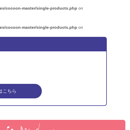
mes/cocoon-master/single-products.php
on
mes/cocoon-master/single-products.php
on
はこちら
ピア