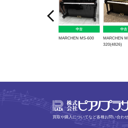
中古
中古
中古
YAMAHA
YAMAHA YUS(3528)
YAMAHA U5C/
YS10SB(6167)
買取や購入についてなど各種お問い合わ