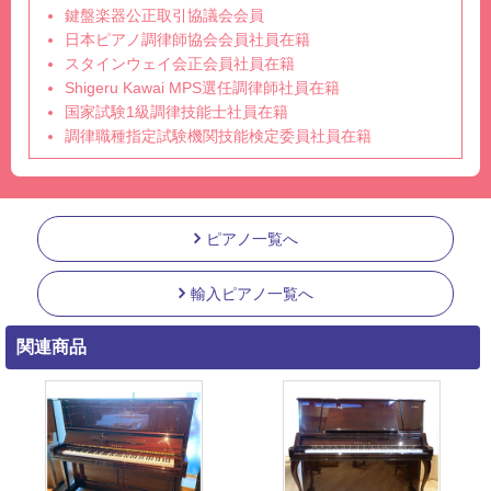
鍵盤楽器公正取引協議会会員
日本ピアノ調律師協会会員社員在籍
スタインウェイ会正会員社員在籍
Shigeru Kawai MPS選任調律師社員在籍
国家試験1級調律技能士社員在籍
調律職種指定試験機関技能検定委員社員在籍
ピアノ一覧へ
輸入ピアノ一覧へ
関連商品