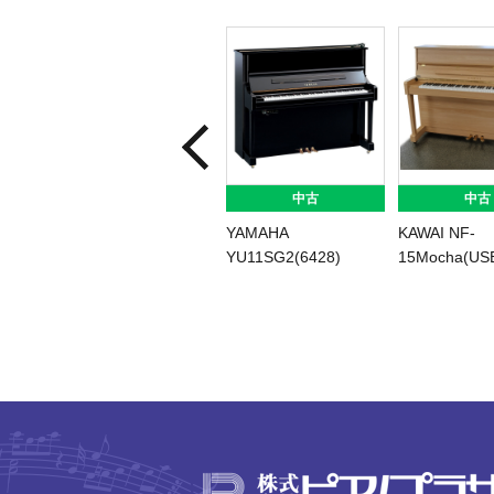
中古
中古
YAMAHA
KAWAI NF-
YU11SG2(6428)
15Mocha(US