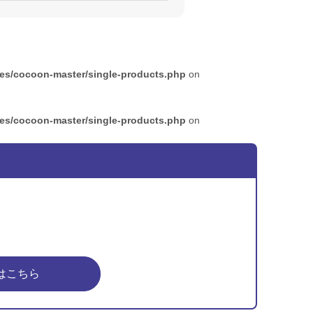
mes/cocoon-master/single-products.php
on
mes/cocoon-master/single-products.php
on
はこちら