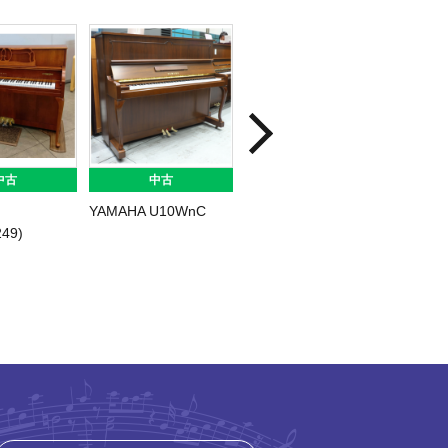
中古
中古
中古
YAMAHA U10WnC
KAWAI Si15ジルダ
APOLL
49)
(2649)
RU388E