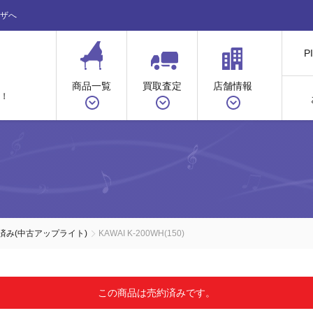
ザへ
P
商品一覧
買取査定
店舗情報
！
ノ
済み(中古アップライト)
KAWAI K-200WH(150)
この商品は売約済みです。