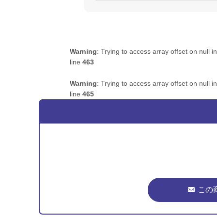
Warning
: Trying to access array offset on null i
line
463
Warning
: Trying to access array offset on null i
line
465
この