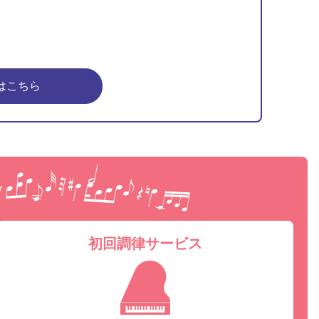
はこちら
ピア
初回調律サービス