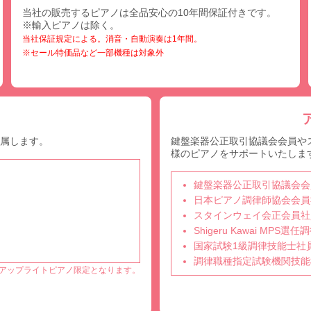
当社の販売するピアノは全品安心の10年間保証付きです。
※輸入ピアノは除く。
当社保証規定による。消音・自動演奏は1年間。
※セール特価品など一部機種は対象外
付属します。
鍵盤楽器公正取引協議会会員や
様のピアノをサポートいたしま
鍵盤楽器公正取引協議会会
日本ピアノ調律師協会会員
スタインウェイ会正会員社
Shigeru Kawai MPS
国家試験1級調律技能士社
調律職種指定試験機関技能
アップライトピアノ限定となります。