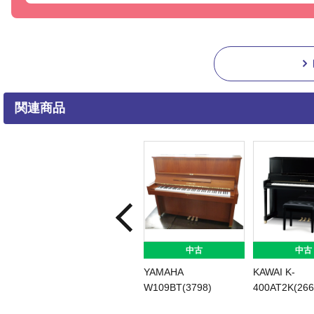
関連商品
中古
中古
中古
3H/S(3201)
ROLEX RX-300DW
YAMAHA
YAMAH
UX30WnC(4551)
YU3WnC