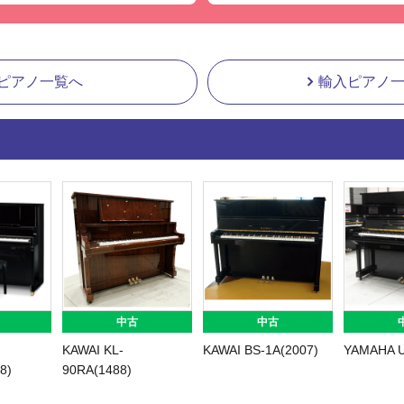
ピアノ一覧へ
輸入ピアノ
中古
中古
中古
A
YAMAHA
KAWAI Ki-60WI(2308)
YAM
(5909)
YUS5Wn(6488)