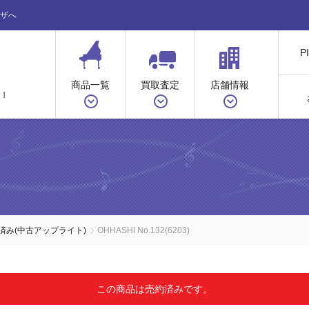
ザへ
P
商品一覧
買取査定
店舗情報
！
ノ
済み(中古アップライト)
OHHASHI No.132(6203)
この商品は売約済みです。