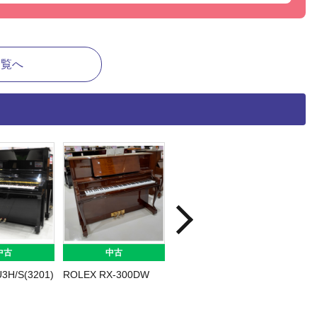
一覧へ
中古
中古
中古
AHA U300(5494)
KAWAI K-400(2687)
YAMAHA W105
Y