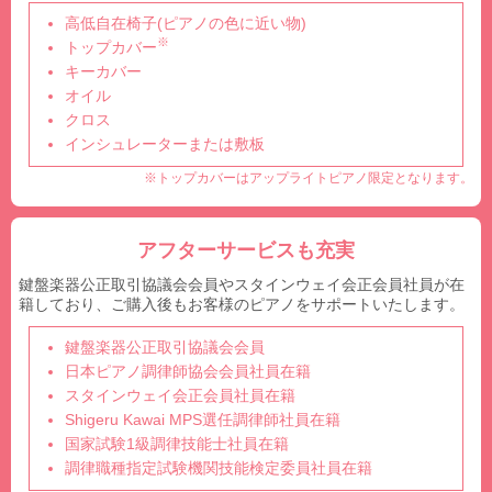
高低自在椅子(ピアノの色に近い物)
※
トップカバー
キーカバー
オイル
クロス
インシュレーターまたは敷板
※トップカバーはアップライトピアノ限定となります。
アフターサービスも充実
鍵盤楽器公正取引協議会会員やスタインウェイ会正会員社員が在
籍しており、ご購入後もお客様のピアノをサポートいたします。
鍵盤楽器公正取引協議会会員
日本ピアノ調律師協会会員社員在籍
スタインウェイ会正会員社員在籍
Shigeru Kawai MPS選任調律師社員在籍
国家試験1級調律技能士社員在籍
調律職種指定試験機関技能検定委員社員在籍