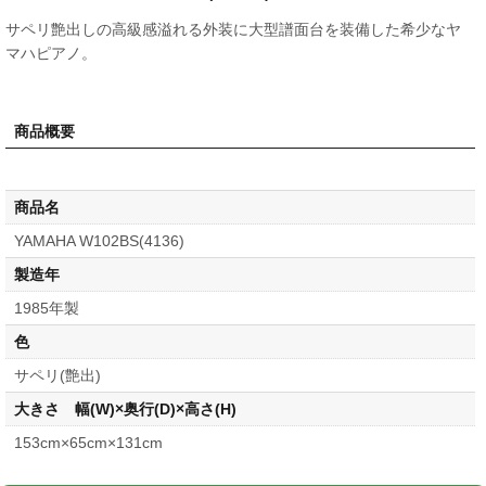
サペリ艶出しの高級感溢れる外装に大型譜面台を装備した希少なヤ
マハピアノ。
商品概要
商品名
YAMAHA W102BS(4136)
製造年
1985年製
色
サペリ(艶出)
大きさ 幅(W)×奥行(D)×高さ(H)
153cm×65cm×131cm