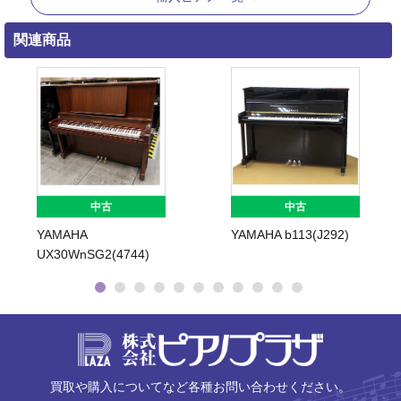
関連商品
中古
中古
YAMAHA
YAMAHA b113(J292)
UX30WnSG2(4744)
株式会社ピ
買取や購入についてなど各種お問い合わせください。