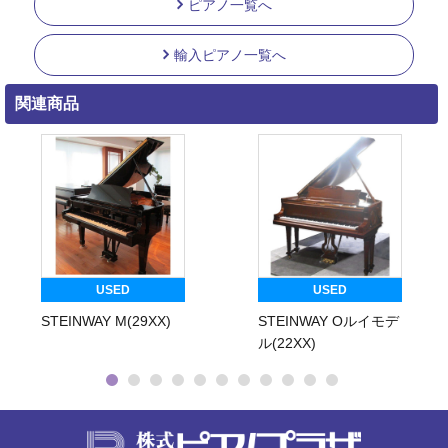
ピアノ一覧へ
輸入ピアノ一覧へ
関連商品
USED
USED
STEINWAY M(29XX)
STEINWAY Oルイモデ
ル(22XX)
株式会社ピ