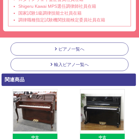
Shigeru Kawai MPS選任調律師社員在籍
国家試験1級調律技能士社員在籍
調律職種指定試験機関技能検定委員社員在籍
ピアノ一覧へ
輸入ピアノ一覧へ
関連商品
中古
中古