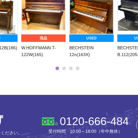
D
現品
USED
U
2B(186)
W.HOFFMANN T-
BECHSTEIN
BECHSTE
122W(165)
12n(163X)
B.112(205
株式会社ピアノプラザ
0120-666-484
受付時間 10:00～18:00（年中無休）
せください。