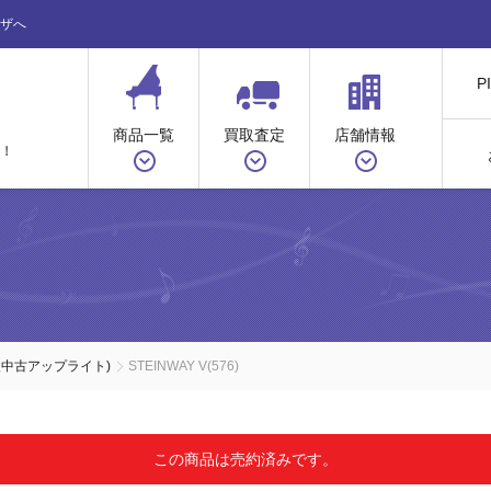
ザへ
P
商品一覧
買取査定
店舗情報
！
入中古アップライト)
STEINWAY V(576)
この商品は売約済みです。