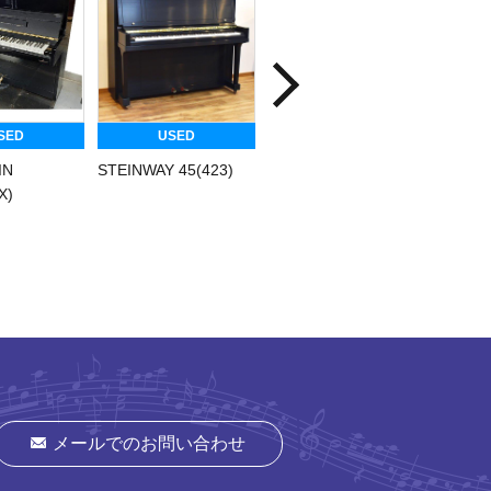
SED
USED
USED
IN
STEINWAY 45(423)
STEINWAY 45(402X)
STEIN
X)
132(59
メールでのお問い合わせ