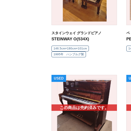
スタインウェイ グランドピアノ
ペ
STEINWAY O(534X)
PE
146.5cm×180cm×101cm
1
1995年 ハンブルグ製
USED
この商品は売約済みです。