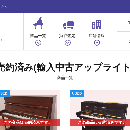
ザへ
P
商品一覧
買取査定
店舗情報
！
売約済み(輸入中古アップライト
商品一覧
USED
USED
この商品は売約済みです。
この商品は売約済みです。