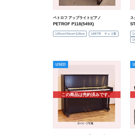
ペトロフ アップライトピアノ
ス
PETROF P118(549X)
S
145cm×54cm×118cm
1997年 チェコ製
1
1
USED
この商品は売約済みです。