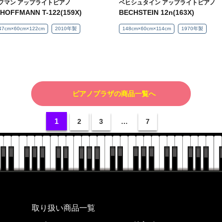
フマン アップライトピアノ
ベヒシュタイン アップライトピアノ
.HOFFMANN T-122(159X)
BECHSTEIN 12n(163X)
47cm×60cm×122cm
2010年製
148cm×60cm×114cm
1970年製
ピアノプラザの商品一覧へ
1
2
3
…
7
株式会社ピアノプラザ
取り扱い商品一覧