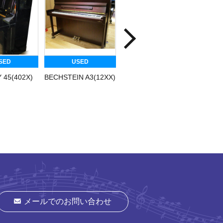
SED
USED
USED
 45(402X)
BECHSTEIN A3(12XX)
PETROF P-125(620)
PETRO
メールでのお問い合わせ