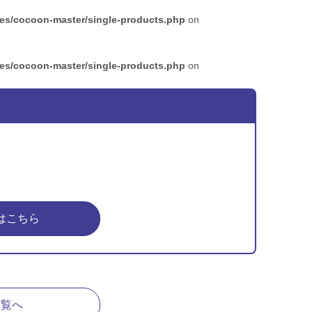
mes/cocoon-master/single-products.php
on
mes/cocoon-master/single-products.php
on
はこちら
一覧へ