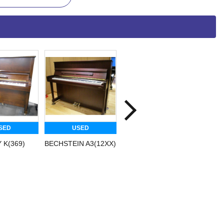
USED
USED
USE
9)
BECHSTEIN A3(12XX)
RAMEAU 122
BECHSTEIN
OPUS110(18