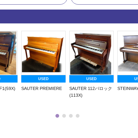
USED
USED
USED
X)
SAUTER PREMIERE
SAUTER 112バロック
STEINWAY K(36
(113X)