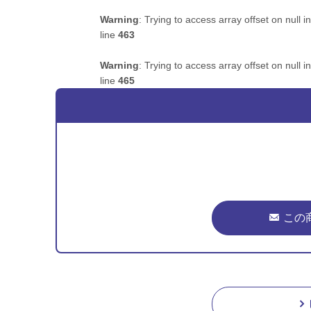
Warning
: Trying to access array offset on null i
line
463
Warning
: Trying to access array offset on null i
line
465
この