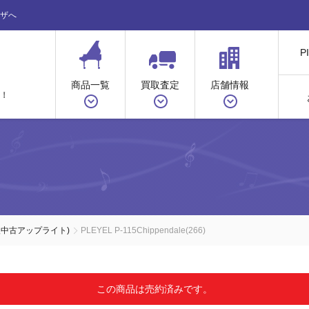
ザへ
P
商品一覧
買取査定
店舗情報
！
入中古アップライト)
PLEYEL P-115Chippendale(266)
この商品は売約済みです。