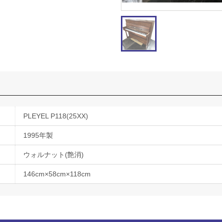
PLEYEL P118(25XX)
1995年製
ウォルナット(艶消)
146cm×58cm×118cm