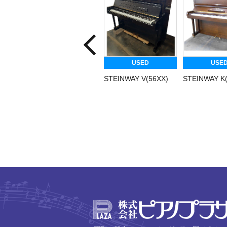
USED
USE
STEINWAY V(56XX)
STEINWAY K(