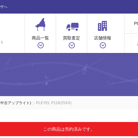
ザへ
P
商品一覧
買取査定
店舗情報
！
入中古アップライト)
PLEYEL P118(25XX)
この商品は売約済みです。