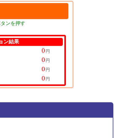
ボタンを押す
ョン結果
円
円
円
円