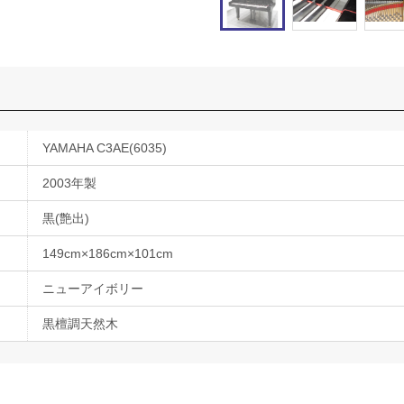
YAMAHA C3AE(6035)
2003年製
黒(艶出)
149cm×186cm×101cm
ニューアイボリー
黒檀調天然木