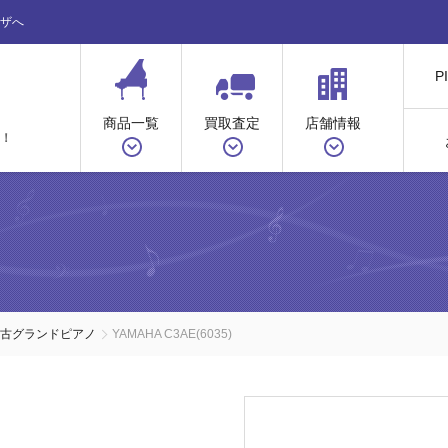
ザへ
P
商品一覧
買取査定
店舗情報
！
中古グランドピアノ
YAMAHA C3AE(6035)