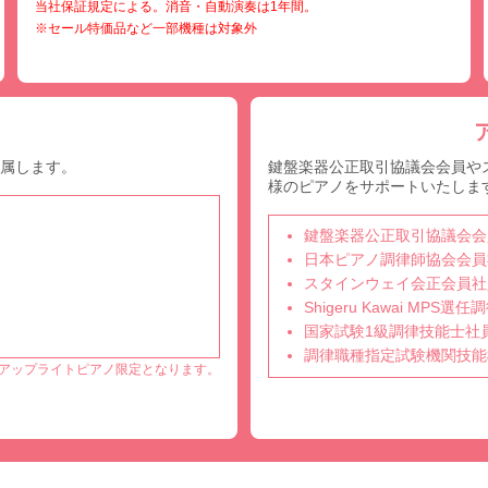
当社保証規定による。消音・自動演奏は1年間。
※セール特価品など一部機種は対象外
付属します。
鍵盤楽器公正取引協議会会員や
様のピアノをサポートいたしま
鍵盤楽器公正取引協議会会
日本ピアノ調律師協会会員
スタインウェイ会正会員社
Shigeru Kawai MPS
国家試験1級調律技能士社
調律職種指定試験機関技能
アップライトピアノ限定となります。