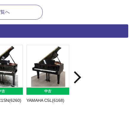
一覧へ
中古
中古
中古
1SN(6260)
YAMAHA C5L(6168)
YAMAHA C3B 消音ユ
YAMAH
ニット付き(1653)