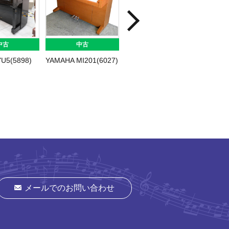
中古
中古
中古
U5(5898)
YAMAHA MI201(6027)
YAMAHA YU3(5947)
YAMAH
b113D
メールでのお問い合わせ