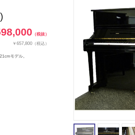
)
598,000
（税抜）
657,800
￥
（税込）
1cmモデル。