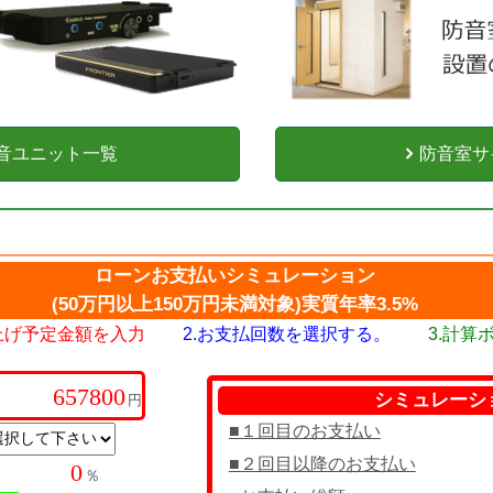
音ユニット一覧
防音室サ
ローンお支払いシミュレーション
(50万円以上150万円未満対象)実質年率3.5%
い上げ予定金額を入力
2.お支払回数を選択する。
3.計算
シミュレーシ
円
■１回目のお支払い
■２回目以降のお支払い
％