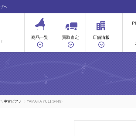
ザへ
P
商品一覧
買取査定
店舗情報
！
ノ
ハ 中古ピアノ
YAMAHA YU11(6449)