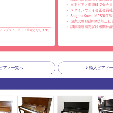
日本ピアノ調律師協会会員
スタインウェイ会正会員社
Shigeru Kawai MPS
国家試験1級調律技能士社
調律職種指定試験機関技能
アップライトピアノ限定となります。
ピアノ一覧へ
輸入ピアノ