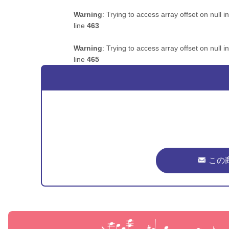
Warning
: Trying to access array offset on null i
line
463
Warning
: Trying to access array offset on null i
line
465
この