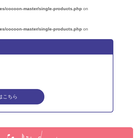
mes/cocoon-master/single-products.php
on
mes/cocoon-master/single-products.php
on
はこちら
ピア