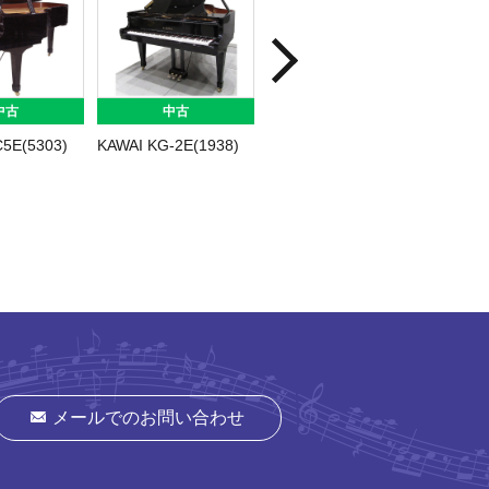
中古
中古
中古
5E(5303)
KAWAI KG-2E(1938)
KAWAI AF-10(2000)
YAMAH
メールでのお問い合わせ