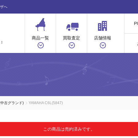
ザへ
P
商品一覧
買取査定
店舗情報
！
(中古グランド)
YAMAHA C6L(5847)
この商品は売約済みです。