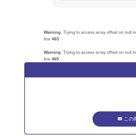
Warning
: Trying to access array offset on null i
line
463
Warning
: Trying to access array offset on null i
line
465
この