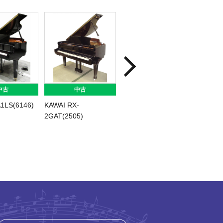
中古
中古
中古
1LS(6146)
KAWAI RX-
YAMAHA C3X-
YAMAH
2GAT(2505)
SHTA(6416)