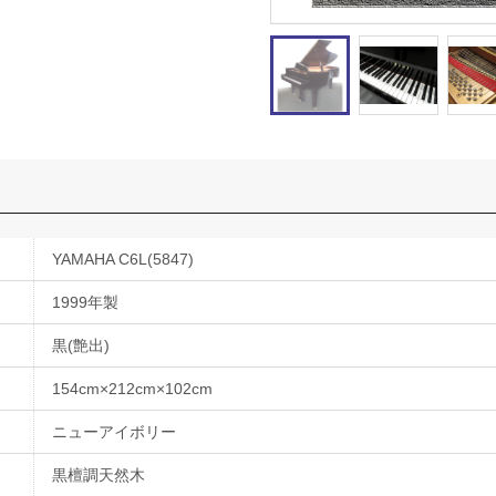
YAMAHA C6L(5847)
1999年製
黒(艶出)
154cm×212cm×102cm
ニューアイボリー
黒檀調天然木