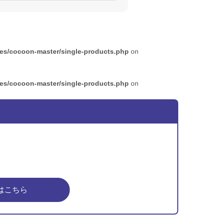
mes/cocoon-master/single-products.php
on
mes/cocoon-master/single-products.php
on
はこちら