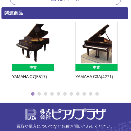
関連商品
中古
中古
YAMAHA C7(5517)
YAMAHA C3A(4271)
株式会社ピ
買取や購入についてなど各種お問い合わせください。