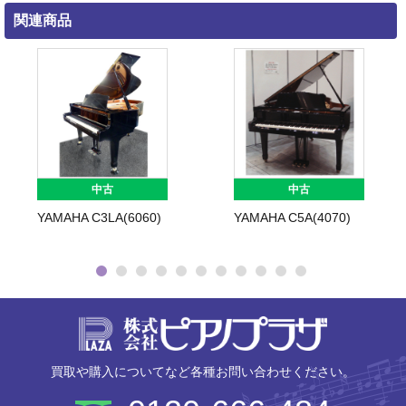
関連商品
中古
中古
YAMAHA C3LA(6060)
YAMAHA C5A(4070)
株式会社ピ
買取や購入についてなど各種お問い合わせください。