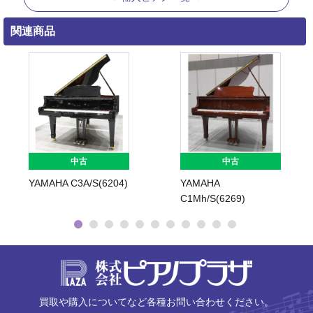
関連商品
中古
中古
YAMAHA C3A/S(6204)
YAMAHA
C1Mh/S(6269)
株式会社ピ
買取や購入についてなど各種お問い合わせください。