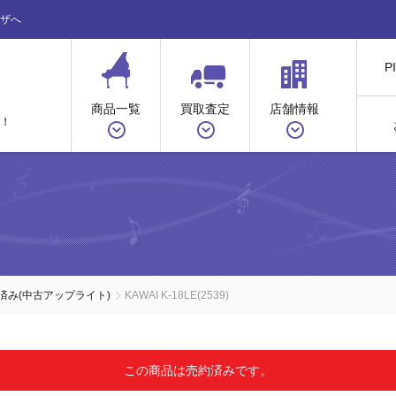
ザへ
P
商品一覧
買取査定
店舗情報
！
ノ
済み(中古アップライト)
KAWAI K-18LE(2539)
この商品は売約済みです。