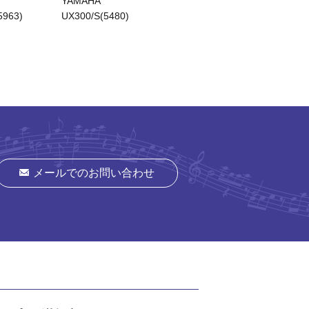
YAMAHA
YAMAHA
APOLL
963)
UX300/S(5480)
UX500(5537)
メールでのお問い合わせ