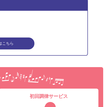
はこちら
ピア
初回調律サービス