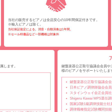
当社の販売するピアノは全品安心の10年間保証付きです。
※輸入ピアノは除く。
当社保証規定による。消音・自動演奏は1年間。
※セール特価品など一部機種は対象外
付属します。
鍵盤楽器公正取引協議会会員や
様のピアノをサポートいたしま
鍵盤楽器公正取引協議会会
日本ピアノ調律師協会会員
スタインウェイ会正会員社
Shigeru Kawai MPS
国家試験1級調律技能士社
調律職種指定試験機関技能