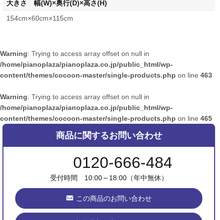
大きさ 幅(W)×奥行(D)×高さ(H)
154cm×60cm×115cm
Warning
: Trying to access array offset on null in
/home/pianoplaza/pianoplaza.co.jp/public_html/wp-
content/themes/cocoon-master/single-products.php
on line
463
Warning
: Trying to access array offset on null in
/home/pianoplaza/pianoplaza.co.jp/public_html/wp-
content/themes/cocoon-master/single-products.php
on line
465
商品に関するお問い合わせ
0120-666-484
受付時間 10:00～18:00（年中無休）
この商品のお問い合わせ