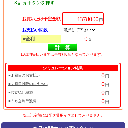
3.計算ボタンを押す
お買い上げ予定金額
円
お支払い回数
■金利
％
10回均等払いまでは手数料0％となっております。
シミュレーション結果
■１回目のお支払い
円
■２回目以降のお支払い
円
■お支払い総額
円
■うち金利手数料
円
※上記金額には配送費用が含まれておりません。