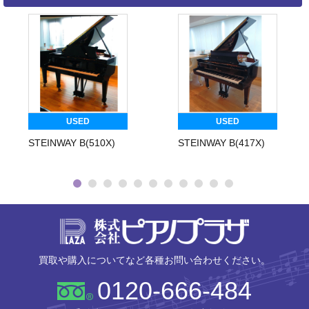
USED
USED
STEINWAY B(510X)
STEINWAY B(417X)
株式会社ピ
買取や購入についてなど各種お問い合わせください。
0120-666-484