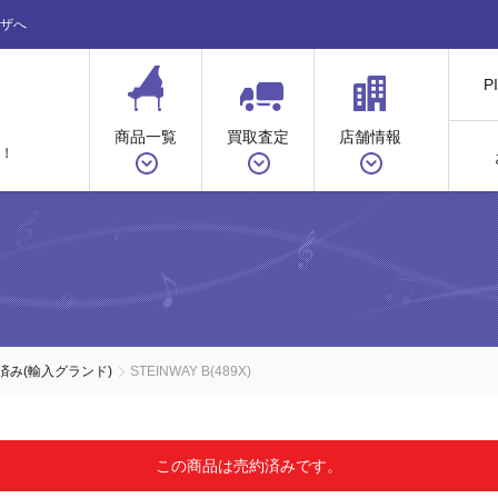
ザへ
P
商品一覧
買取査定
店舗情報
！
済み(輸入グランド)
STEINWAY B(489X)
この商品は売約済みです。