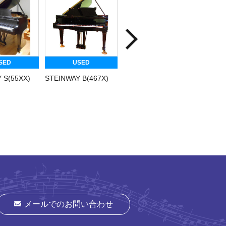
SED
USED
USED
 S(55XX)
STEINWAY B(467X)
STEINWAY M(29XX)
STEINW
メールでのお問い合わせ