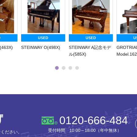
D
USED
USED
U
(463X)
STEINWAY O(498X)
STEINWAY A記念モデ
GROTRIA
ル(585X)
Model.162
株式会社ピアノプラザ
0120-666-484
受付時間 10:00～18:00（年中無休）
せください。