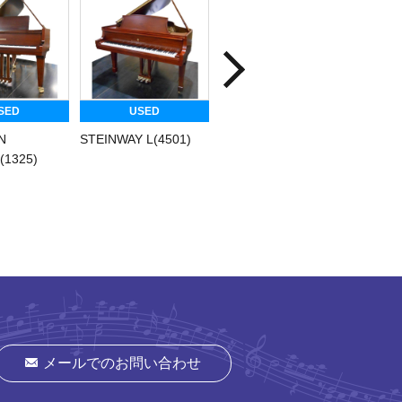
SED
USED
USED
N
STEINWAY L(4501)
STEINWAY B(380X)
RIEGE
(1325)
158(71
メールでのお問い合わせ