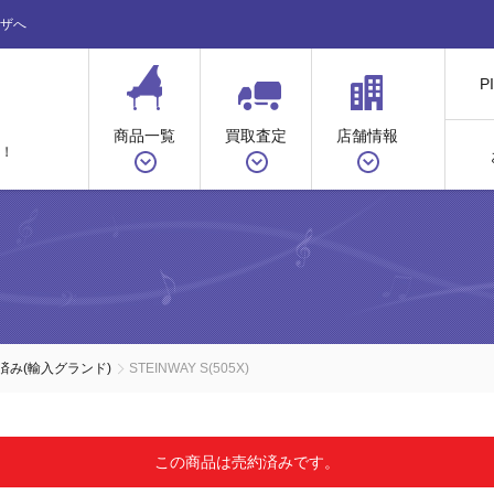
ザへ
P
商品一覧
買取査定
店舗情報
！
済み(輸入グランド)
STEINWAY S(505X)
この商品は売約済みです。