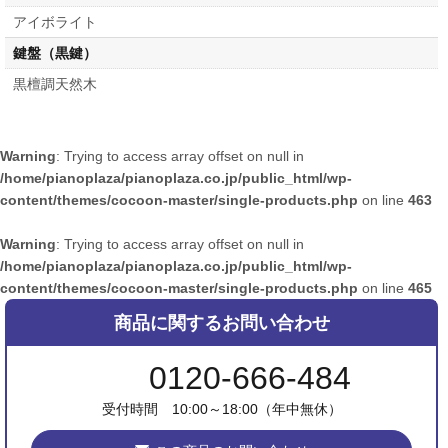
アイボライト
鍵盤（黒鍵）
黒檀調天然木
Warning
: Trying to access array offset on null in
/home/pianoplaza/pianoplaza.co.jp/public_html/wp-
content/themes/cocoon-master/single-products.php
on line
463
Warning
: Trying to access array offset on null in
/home/pianoplaza/pianoplaza.co.jp/public_html/wp-
content/themes/cocoon-master/single-products.php
on line
465
商品に関するお問い合わせ
0120-666-484
受付時間 10:00～18:00（年中無休）