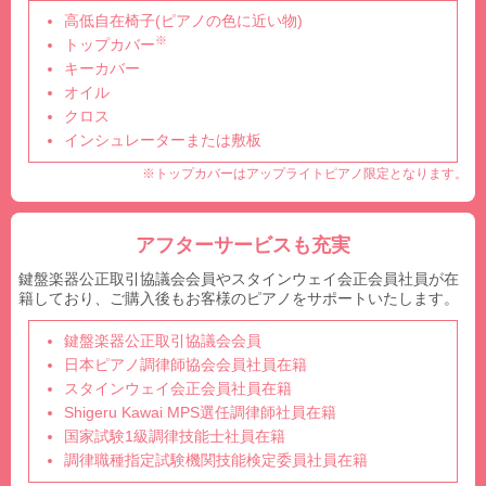
高低自在椅子(ピアノの色に近い物)
※
トップカバー
キーカバー
オイル
クロス
インシュレーターまたは敷板
※トップカバーはアップライトピアノ限定となります。
アフターサービスも充実
鍵盤楽器公正取引協議会会員やスタインウェイ会正会員社員が在
籍しており、ご購入後もお客様のピアノをサポートいたします。
鍵盤楽器公正取引協議会会員
日本ピアノ調律師協会会員社員在籍
スタインウェイ会正会員社員在籍
Shigeru Kawai MPS選任調律師社員在籍
国家試験1級調律技能士社員在籍
調律職種指定試験機関技能検定委員社員在籍