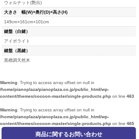
ウォルナット(艶出)
大きさ 幅(W)×奥行(D)×高さ(H)
149cm×161cm×101cm
鍵盤（白鍵）
アイボライト
鍵盤（黒鍵）
黒檀調天然木
Warning
: Trying to access array offset on null in
/home/pianoplaza/pianoplaza.co.jp/public_html/wp-
content/themes/cocoon-master/single-products.php
on line
463
Warning
: Trying to access array offset on null in
/home/pianoplaza/pianoplaza.co.jp/public_html/wp-
content/themes/cocoon-master/single-products.php
on line
465
商品に関するお問い合わせ