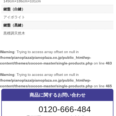
149cm×186cm×101cm
鍵盤（白鍵）
アイボライト
鍵盤（黒鍵）
黒檀調天然木
Warning
: Trying to access array offset on null in
/home/pianoplaza/pianoplaza.co.jp/public_html/wp-
content/themes/cocoon-master/single-products.php
on line
463
Warning
: Trying to access array offset on null in
/home/pianoplaza/pianoplaza.co.jp/public_html/wp-
content/themes/cocoon-master/single-products.php
on line
465
商品に関するお問い合わせ
0120-666-484