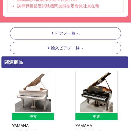
調律職種指定試験機関技能検定委員社員在籍
ピアノ一覧へ
輸入ピアノ一覧へ
関連商品
中古
中古
A
YAMAHA S4(5840)
YAMAHA 