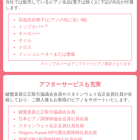
当社では販売しているピアノ全品(電子は除く)に下記の6点が付属
します。
高低自在椅子(ピアノの色に近い物)
※
トップカバー
キーカバー
オイル
クロス
インシュレーターまたは敷板
※トップカバーはアップライトピアノ限定となります。
アフターサービスも充実
鍵盤楽器公正取引協議会会員やスタインウェイ会正会員社員が在
籍しており、ご購入後もお客様のピアノをサポートいたします。
鍵盤楽器公正取引協議会会員
日本ピアノ調律師協会会員社員在籍
スタインウェイ会正会員社員在籍
Shigeru Kawai MPS選任調律師社員在籍
国家試験1級調律技能士社員在籍