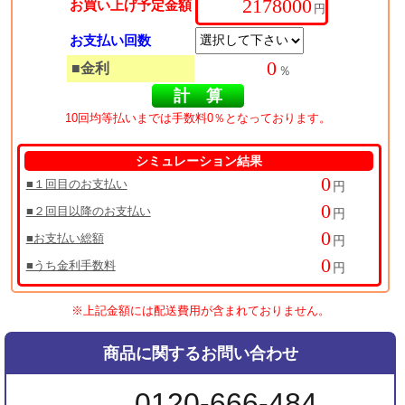
お買い上げ予定金額
円
お支払い回数
■金利
％
10回均等払いまでは手数料0％となっております。
シミュレーション結果
■１回目のお支払い
円
■２回目以降のお支払い
円
■お支払い総額
円
■うち金利手数料
円
※上記金額には配送費用が含まれておりません。
商品に関するお問い合わせ
0120-666-484