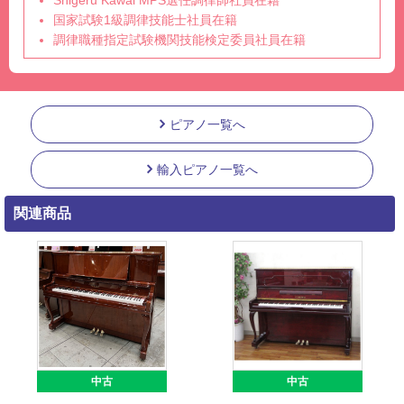
Shigeru Kawai MPS選任調律師社員在籍
国家試験1級調律技能士社員在籍
調律職種指定試験機関技能検定委員社員在籍
ピアノ一覧へ
輸入ピアノ一覧へ
関連商品
中古
中古