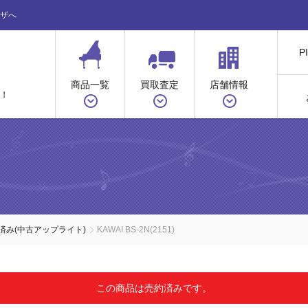
ザへ
P
商品一覧
買取査定
店舗情報
！
ノ
済み(中古アップライト)
KAWAI BS-2N(2151)
この商品は売約済みです。