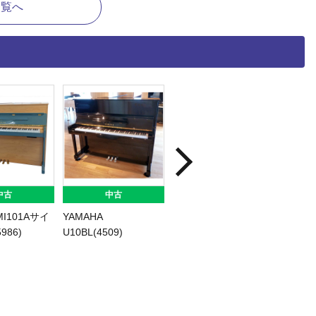
一覧へ
中古
中古
中古
HA
YAMAHA U1E(1751)
KAWAI K-200(2687)
YA
iC/S(5391)
U30