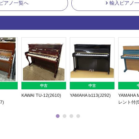
ピアノ一覧へ
輸入ピアノ
中古
中古
中古
U300Wn
YAMAHA
KAWAI C-
YAMA
UX500(5537)
480FRG(2774)
UX300B