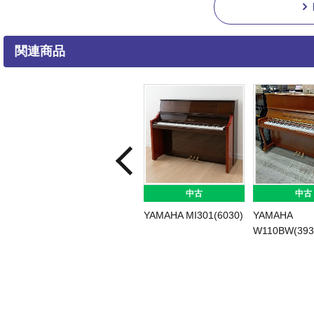
関連商品
中古
中古
101Aサイ
YAMAHA
YAMAHA
YAMAHA 
6)
U10BL(4509)
W116BT(4411)