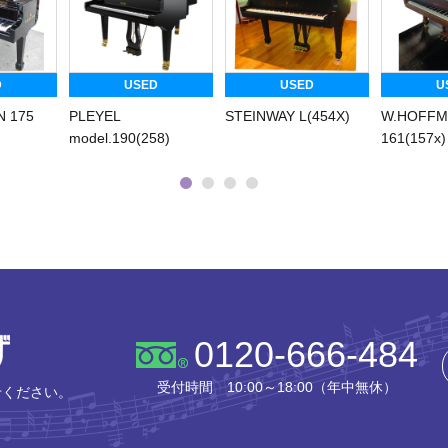
D
USED
USED
U
N 175
PLEYEL
STEINWAY L(454X)
W.HOFFM
model.190(258)
161(157x)
株式会社ピアノプラザ
0120-666-484
受付時間 10:00～18:00（年中無休）
せください。