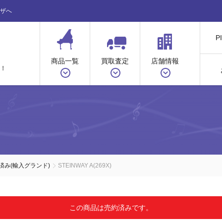
ザへ
P
商品一覧
買取査定
店舗情報
！
済み(輸入グランド)
STEINWAY A(269X)
この商品は売約済みです。