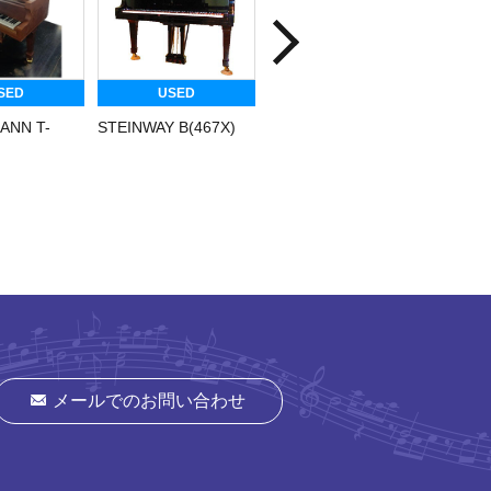
SED
USED
USED
ANN T-
STEINWAY B(467X)
STEINWAY Mクラウン
PETRO
ジュエル(548X)
model.
メールでのお問い合わせ