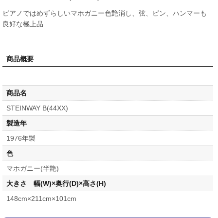
ピアノではめずらしいマホガニー色艶消し、弦、ピン、ハンマーも
良好な極上品
商品概要
商品名
STEINWAY B(44XX)
製造年
1976年製
色
マホガニー(半艶)
大きさ 幅(W)×奥行(D)×高さ(H)
148cm×211cm×101cm