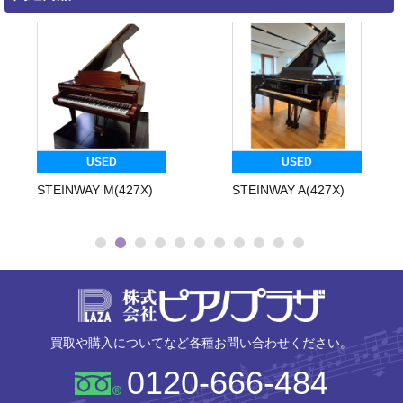
USED
USED
STEINWAY M(427X)
STEINWAY A(427X)
株式会社ピ
買取や購入についてなど各種お問い合わせください。
0120-666-484