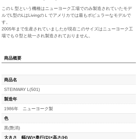
このＬ型という機種はニューヨーク工場でのみ製造されていたモデ
ルでL型のLはLivingのＬでアメリカでは最もポピュラーなモデルで
す。
2005年まで生産されていましたが現在このサイズはニューヨーク工
場でもＯ型と統一され製造されておりません。
商品概要
商品名
STEINWAY L(501)
製造年
1986年 ニューヨーク製
色
黒(艶消)
大きさ 幅(W)×奥行(D)×高さ(H)