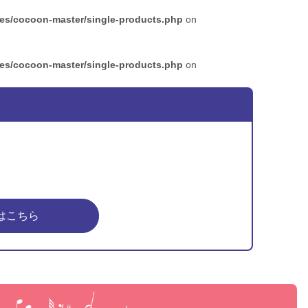
mes/cocoon-master/single-products.php
on
mes/cocoon-master/single-products.php
on
はこちら
ピア