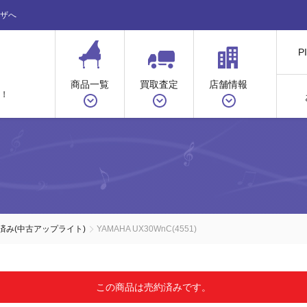
ザへ
P
商品一覧
買取査定
店舗情報
！
ノ
済み(中古アップライト)
YAMAHA UX30WnC(4551)
この商品は売約済みです。