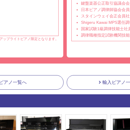
鍵盤楽器公正取引協議会会
日本ピアノ調律師協会会員
スタインウェイ会正会員社
Shigeru Kawai MPS
国家試験1級調律技能士社
調律職種指定試験機関技能
アップライトピアノ限定となります。
ピアノ一覧へ
輸入ピアノ