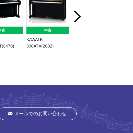
中古
中古
中古
KAWAI K-
YAMAHA b121(343)
YAMAH
(6470)
300ATX(2682)
メールでのお問い合わせ