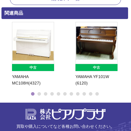
関連商品
中古
中古
YAMAHA
YAMAHA YF101W
MC108H(4327)
(6120)
株式会社ピ
買取や購入についてなど各種お問い合わせください。