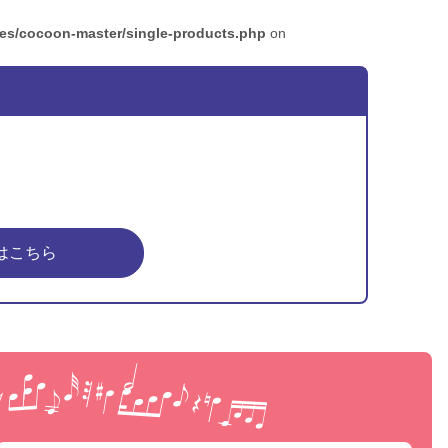
mes/cocoon-master/single-products.php
on
はこちら
ピア