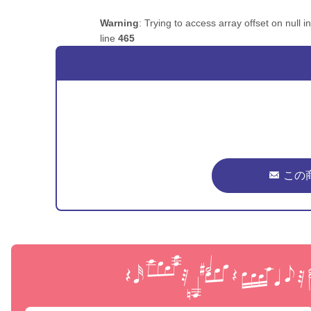
Warning
: Trying to access array offset on null i
line
465
この