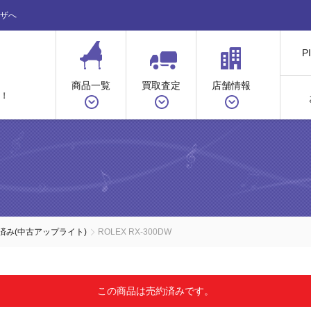
ザへ
P
商品一覧
買取査定
店舗情報
！
ノ
済み(中古アップライト)
ROLEX RX-300DW
この商品は売約済みです。