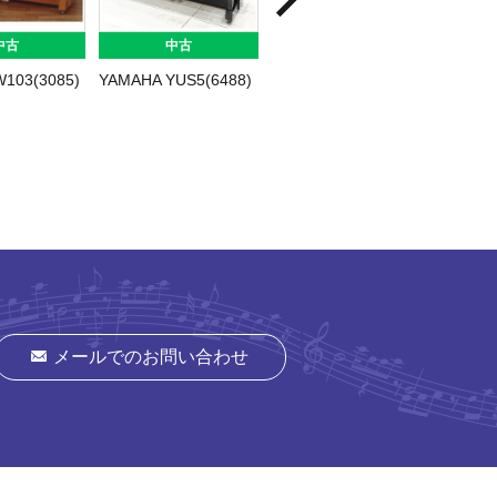
中古
中古
中古
103(3085)
YAMAHA YUS5(6488)
KAWAI Ku-10S
YAMAH
SH(641
メールでのお問い合わせ