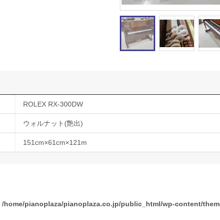
ROLEX RX-300DW
ウォルナット(艶出)
151cm×61cm×121m
n
/home/pianoplaza/pianoplaza.co.jp/public_html/wp-content/the