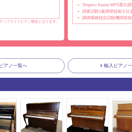
Shigeru Kawai MPS
国家試験1級調律技能士社
調律職種指定試験機関技能
アップライトピアノ限定となります。
ピアノ一覧へ
輸入ピアノ