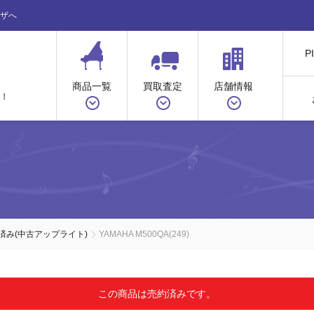
ザへ
P
商品一覧
買取査定
店舗情報
！
ノ
済み(中古アップライト)
YAMAHA M500QA(249)
この商品は売約済みです。