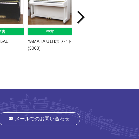
中古
中古
中古
55AE
YAMAHA U1Hホワイト
YAMAHA
YAMAH
(3063)
UX50A(5148)
W101B
メールでのお問い合わせ