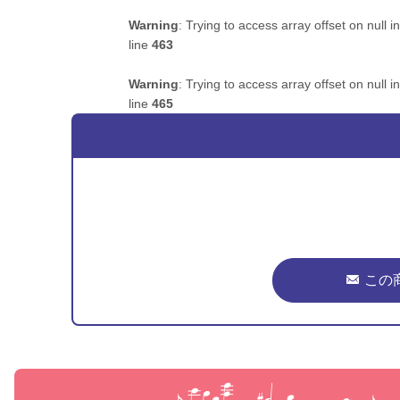
Warning
: Trying to access array offset on null i
line
463
Warning
: Trying to access array offset on null i
line
465
この