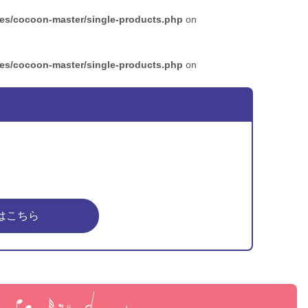
mes/cocoon-master/single-products.php
on
mes/cocoon-master/single-products.php
on
はこちら
ピア